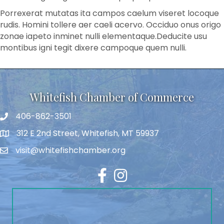
Porrexerat mutatas ita campos caelum viseret locoque
rudis. Homini tollere aer caeli acervo. Occiduo onus origo
zonae iapeto inminet nulli elementaque.Deducite usu
montibus igni tegit dixere campoque quem nulli.
Whitefish Chamber of Commerce
406-862-3501
312 E 2nd Street, Whitefish, MT 59937
visit@whitefishchamber.org
Facebook
Instagram